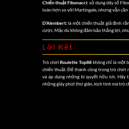
Chiến thuật Fibonacci:
sử dụng dãy số Fibo
toàn hơn so với Martingale, nhưng vẫn cần 
D’Alembert:
là một chiến thuật giả định rằ
cược. Mặc dù không đảm bảo thắng lợi, như
Lời Kết
Trò chơi
Roulette Top88
không chỉ là một tr
chiến thuật. Để thành công trong trò chơi 
và áp dụng những bí quyết hữu ích. Hãy
những giây phút thư giãn, kịch tính mà trò c