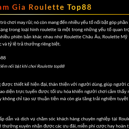
am Gia Roulette
Top88
trò chơi may rủi; nó còn mang đến nhiều yếu tố nổi bật góp phần
ạng trong loại hình roulette là một trong những yếu tố quan tr
nhiều phiên bản khác nhau như Roulette Châu Âu, Roulette Mỹ
và tỷ lệ trả thưởng riêng biệt.
ểm nổi bật khi chơi Roulette top88
g được thiết kế hiện đại, thân thiện với người dùng, giúp người 
iao diện trực tuyến được tối ưu hóa khiến người chơi cảm thấy
 không chỉ tạo sự thuận tiện mà còn gia tăng trải nghiệm tuyệt
ấp dẫn và dịch vụ chăm sóc khách hàng chuyên nghiệp tại Roul
ẽ thường xuyên nhận được các ưu đãi, miễn phí cược hay hoàn t