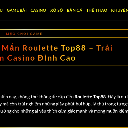
ỈU
GAME BÀI
CASINO
XỔ SỐ
BẮN CÁ
THỂ THAO
KHUYẾN
MẸO CHƠI GAME
Mắn Roulette Top88 – Trải
m Casino Đỉnh Cao
 hiện nay, không thể không đề cập đến
Roulette Top88
. Đây là nơ
 mà còn trải nghiệm những giây phút hồi hộp, lý thú trong từng
 tưởng cho những ai yêu thích cảm giác mạnh và mong muốn kiếm