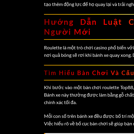
tạo thêm động lực để họ quay lại và trải ng
Hướng Dẫn Luật C
Người Mới
Roulette là một trò chơi casino phổ biến vớ
nơi quả bóng sẽ rơi khi bánh xe quay xong. 
Tìm Hiểu Bàn Chơi Và Cấu
Khi bước vào một bàn chơi roulette Top88, 
Bánh xe này thường được làm bằng gỗ chất l
chính xác tối đa.
Mỗi con số trên bánh xe đều được bố trí mộ
Việc hiểu rõ về bố cục bàn chơi sẽ giúp bạ