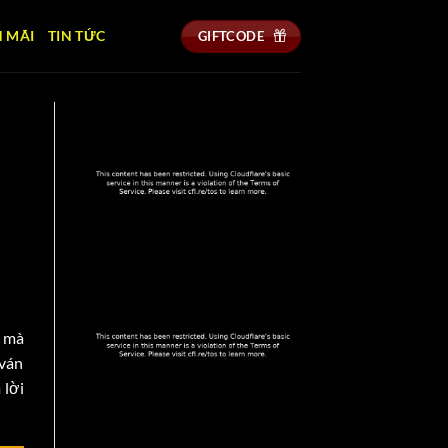
 MÃI
TIN TỨC
GIFTCODE
i mà
 ván
 lời