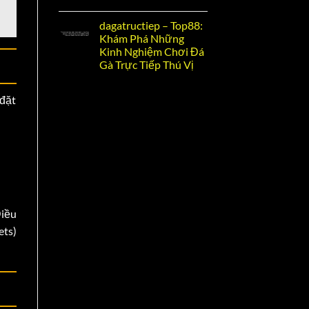
dagatructiep – Top88:
Khám Phá Những
Kinh Nghiệm Chơi Đá
Gà Trực Tiếp Thú Vị
 đặt
Điều
ets)