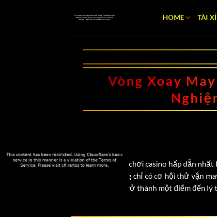
Bỏ
qua
HOME
TÀI X
nội
dung
Vòng Xoay May 
Nghiệ
Khi nhắc đến trò chơi casino hấp dẫn nhất
người chơi không chỉ có cơ hội thử vận may
cược. Top88 đã trở thành một điểm đến lý
từ trò chơi này.