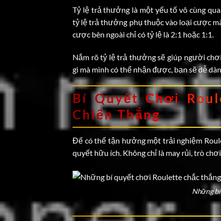
Tỷ lệ trả thưởng là một yếu tố vô cùng qua
tỷ lệ trả thưởng phụ thuộc vào loại cược mà 
cược bên ngoài chỉ có tỷ lệ là 2:1 hoặc 1:1.
Nắm rõ tỷ lệ trả thưởng sẽ giúp người chơi
gì mà mình có thể nhận được, bạn sẽ dễ dàn
Bí Quyết Chơi Roul
Chiến Thắng
Để có thể tận hưởng một trải nghiệm Roule
quyết hữu ích. Không chỉ là may rủi, trò chơ
Những bí 