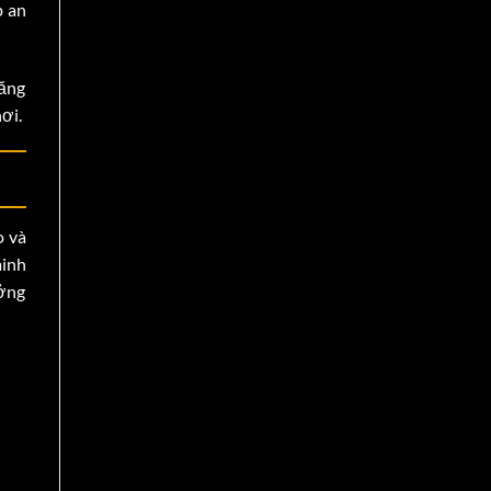
p an
tăng
ơi.
o và
minh
ưởng